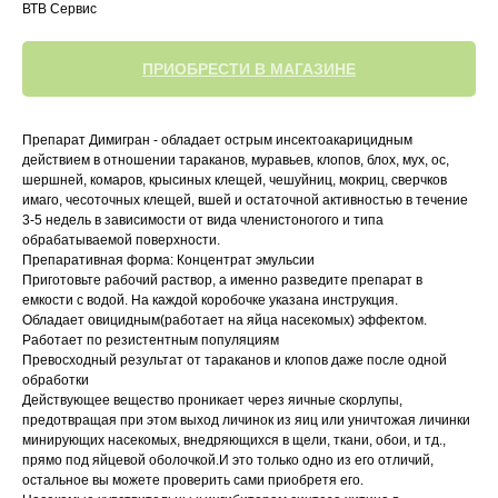
ВТВ Сервис
ПРИОБРЕСТИ В МАГАЗИНЕ
Препарат Димигран - обладает острым инсектоакарицидным
действием в отношении тараканов, муравьев, клопов, блох, мух, ос,
шершней, комаров, крысиных клещей, чешуйниц, мокриц, сверчков
имаго, чесоточных клещей, вшей и остаточной активностью в течение
3-5 недель в зависимости от вида членистоногого и типа
обрабатываемой поверхности.
Препаративная форма: Концентрат эмульсии
Приготовьте рабочий раствор, а именно разведите препарат в
емкости с водой. На каждой коробочке указана инструкция.
Обладает овицидным(работает на яйца насекомых) эффектом.
Работает по резистентным популяциям
Превосходный результат от тараканов и клопов даже после одной
обработки
Действующее вещество проникает через яичные скорлупы,
предотвращая при этом выход личинок из яиц или уничтожая личинки
минирующих насекомых, внедряющихся в щели, ткани, обои, и тд.,
прямо под яйцевой оболочкой.И это только одно из его отличий,
остальное вы можете проверить сами приобретя его.