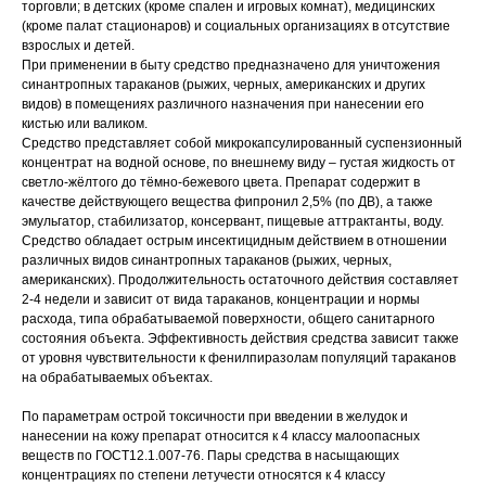
торговли; в детских (кроме спален и игровых комнат), медицинских
(кроме палат стационаров) и социальных организациях в отсутствие
взрослых и детей.
При применении в быту средство предназначено для уничтожения
синантропных тараканов (рыжих, черных, американских и других
видов) в помещениях различного назначения при нанесении его
кистью или валиком.
Средство представляет собой микрокапсулированный суспензионный
концентрат на водной основе, по внешнему виду – густая жидкость от
светло-жёлтого до тёмно-бежевого цвета. Препарат содержит в
качестве действующего вещества фипронил 2,5% (по ДВ), а также
эмульгатор, стабилизатор, консервант, пищевые аттрактанты, воду.
Средство обладает острым инсектицидным действием в отношении
различных видов синантропных тараканов (рыжих, черных,
американских). Продолжительность остаточного действия составляет
2-4 недели и зависит от вида тараканов, концентрации и нормы
расхода, типа обрабатываемой поверхности, общего санитарного
состояния объекта. Эффективность действия средства зависит также
от уровня чувствительности к фенилпиразолам популяций тараканов
на обрабатываемых объектах.
По параметрам острой токсичности при введении в желудок и
нанесении на кожу препарат относится к 4 классу малоопасных
веществ по ГОСТ12.1.007-76. Пары средства в насыщающих
концентрациях по степени летучести относятся к 4 классу