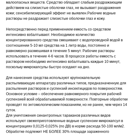
малоопасных веществ. Средство обладает слабым раздражающим
действием на слизистые оболочки глаз, не вызывает раздражения
кожи; сенсибилизирующий эффект не выявлен.Рабочие водные
растворы не раздражает слизистые оболочки глаз и кожу.
Непосредственно перед применением емкость со средством
интенсивно взбалтывают. Необходимое количество
концентрированного средства смешивают с водопроводной водой в
соотношении 5-10 мл средства на 1 литр воды, постоянно и
равномерно размешивая в течение 5 минут. Рабочие растворы
использовать в течение 4-6 часов. В процессе работы емкость с
раствором необходимо интенсивно взбалтывать каждые 10 минут,
поскольку микрокапсулы быстро оседают на дно.
Для нанесения средства используют крупнокапельную
распыливающую аппаратуру различных типов, предназначенную для
распыления растворов и суспензий инсектицидов по поверхностям.
Основное условие – обеспечение равномерного покрытия рабочей
суспензией всей обрабатываемой поверхности. Повторные обработки
проводят по энтомологическим показаниям, но не ранее, чем через 14
суток.
Для уничтожения синантропных тараканов различных видов
используют свежеприготовленные водные суспензии микрокапсул в
концентрациях 0,0125-0,025% (по ДВ) в норме расхода 50-100 мл/м2.
Обработке подлежит НЕ БОЛЕЕ 30% площади зараженного