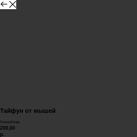
Тайфун от мышей
АлинаНова
200,00
р.