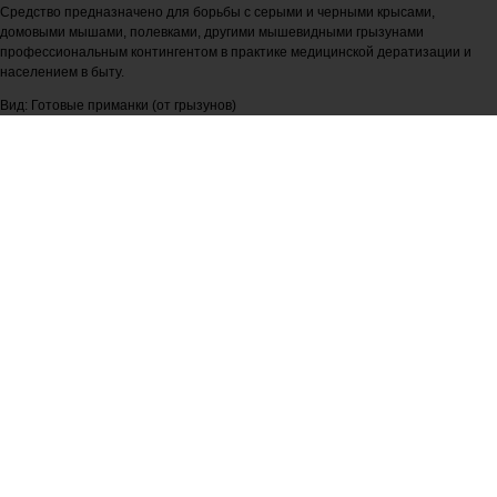
Средство предназначено для борьбы с серыми и черными крысами,
домовыми мышами, полевками, другими мышевидными грызунами
профессиональным контингентом в практике медицинской дератизации и
населением в быту.
Вид: Готовые приманки (от грызунов)