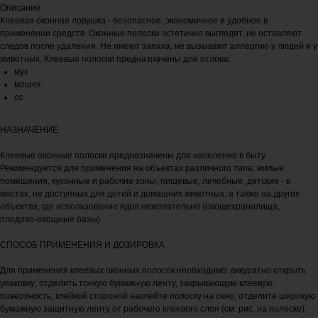
Описание
Клеевая оконная ловушка - безопасное, экономичное и удобное в
применении средств. Оконные полоски эстетично выглядят, не оставляют
следов после удаления. Не имеют запаха, не вызывают аллергию у людей и у
животных. Клеевые полоски предназначены для отлова:
мух
мошек
ос
НАЗНАЧЕНИЕ
Клеевые оконные полоски предназначены для населения в быту.
Рекомендуется для применения на объектах различного типа: жилые
помещения, кухонные и рабочие зоны, пищевые, лечебные, детские - в
местах, не доступных для детей и домашних животных, а также на других
объектах, где использование ядов нежелательно (овощехранилища,
плодово-овощные базы).
СПОСОБ ПРИМЕНЕНИЯ И ДОЗИРОВКА
Для применения клеевых оконных полосок необходимо: аккуратно открыть
упаковку; отделить тонкую бумажную ленту, закрывающую клеевую
поверхность; клейкой стороной наклейте полоску на окно; отделите широкую
бумажную защитную ленту от рабочего клеевого слоя (см. рис. на полоске).