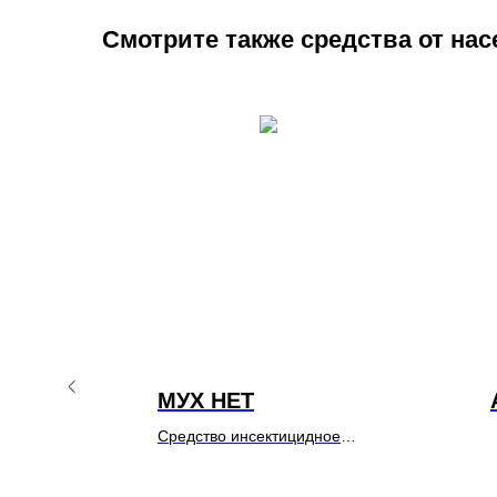
Смотрите также средства от на
ь
МУХ НЕТ
Средство инсектицидное
,
«МухНЕТ» представляет
собой пищевую приманку в