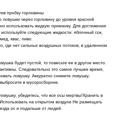
тив пробку горловины
о ловушки через горловину до уровня красной
о использовать жидкую приманку. Для достижения
используйте следующие жидкости: яблочный сок,
мед, квас, пиво.
о, где нет сильных воздушных потоков, в удаленном
вушка будет пустой, то повесьте ее в другое место.
активны. Следовательно это самое лучшее время,
ровать ловушку. Аккуратно снимите ловушку,
 выбросите в мусоросборник.
ловушку, убедитесь, что все осы мертвы!Хранить в
.Использовать на открытом воздухе.Не размещать
незда ос и подальше от людей.