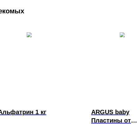
секомых
Альфатрин 1 кг
ARGUS baby
Пластины от
комаров